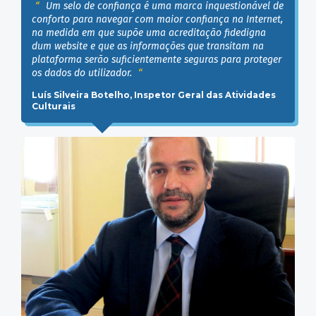
Um selo de confiança é uma marca inquestionável de
conforto para navegar com maior confiança na Internet,
na medida em que supõe uma acreditação fidedigna
dum website e que as informações que transitam na
plataforma serão suficientemente seguras para proteger
os dados do utilizador.
Luís Silveira Botelho, Inspetor Geral das Atividades
Culturais