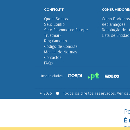
CONFIO.PT
CONSUMIDORE
Quem Somos
Como Podemos 
Selo Confio
Reclamações
Selo Ecommerce Europe
Resolução de Li
Trustmark
Lista de Entida
Regulamento
Código de Conduta
Manual de Normas
Contactos
FAQs
Uma iniciativa:
© 2026
Todos os direitos reservados. Ver os
Po
É 
You