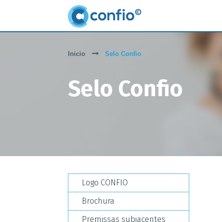
Inicio
Selo Confio
Selo Confio
Logo CONFIO
Brochura
Premissas subjacentes