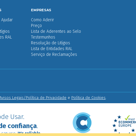
S
EMPRESAS
Ajudar
Como Aderir
Preço
tígios
Lista de Aderentes ao Selo
des RAL
Testemunhos
Resolução de Litígios
Lista de Entidades RAL
Serviço de Reclamações
Avisos Legais/Política de Privacidade
e
Política de Cookies
.
de Usar.
de confiança
.
 can use.
It's reliable
.