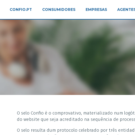
CONFIO.PT
CONSUMIDORES
EMPRESAS
AGENTES
O selo Confio é o comprovativo, materializado num logóti
do website que seja acreditado na sequência de process
O selo resulta dum protocolo celebrado por três entidad