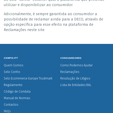
utilizar e disponibilizar ao consumidor.
Adicionalmente, é sempre garantida ao consumidor a
possibilidade de reclamar ainda para a DECO, através de
opção específica para esse efeito na plataforma de
Reclamações neste site.
CONFIO.PT
CONSUMIDORES
Quem Somos
Como Podemos Ajudar
Selo Confio
Reclamações
Selo Ecommerce Europe Trustmark
Resolução de Litígios
Regulamento
Lista de Entidades RAL
Código de Conduta
Manual de Normas
Contactos
FAQs