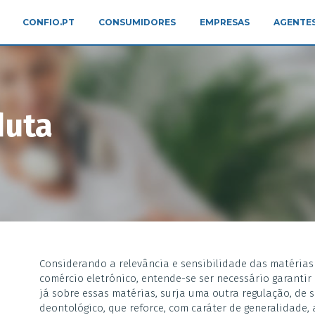
CONFIO.PT
CONSUMIDORES
EMPRESAS
AGENTES
duta
Considerando a relevância e sensibilidade das matéria
comércio eletrónico, entende-se ser necessário garantir
já sobre essas matérias, surja uma outra regulação, de s
deontológico, que reforce, com caráter de generalidade,