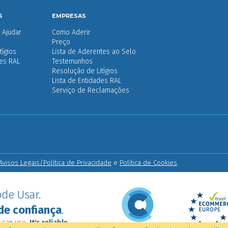
S
EMPRESAS
Ajudar
Como Aderir
Preço
tígios
Lista de Aderentes ao Selo
des RAL
Testemunhos
Resolução de Litígios
Lista de Entidades RAL
Serviço de Reclamações
Avisos Legais/Política de Privacidade
e
Política de Cookies
.
de Usar.
de confiança
.
 can use.
It's reliable
.