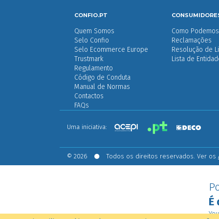
CONFIO.PT
CONSUMIDORE
Quem Somos
Como Podemos 
Selo Confio
Reclamações
Selo Ecommerce Europe
Resolução de Li
Trustmark
Lista de Entida
Regulamento
Código de Conduta
Manual de Normas
Contactos
FAQs
Uma iniciativa:
© 2026
Todos os direitos reservados. Ver os
Po
É 
You