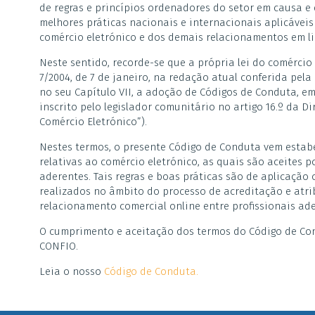
de regras e princípios ordenadores do setor em causa e 
melhores práticas nacionais e internacionais aplicávei
comércio eletrónico e dos demais relacionamentos em li
Neste sentido, recorde-se que a própria lei do comércio
7/2004, de 7 de janeiro, na redação atual conferida pela L
no seu Capítulo VII, a adoção de Códigos de Conduta, e
inscrito pelo legislador comunitário no artigo 16.º da Di
Comércio Eletrónico”).
Nestes termos, o presente Código de Conduta vem estabe
relativas ao comércio eletrónico, as quais são aceites p
aderentes. Tais regras e boas práticas são de aplicação 
realizados no âmbito do processo de acreditação e atr
relacionamento comercial online entre profissionais ad
O cumprimento e aceitação dos termos do Código de Con
CONFIO.
Leia o nosso
Código de Conduta.