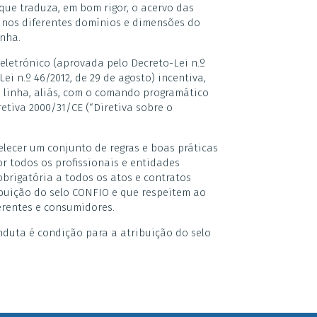
que traduza, em bom rigor, o acervo das
s nos diferentes domínios e dimensões do
nha.
 eletrónico (aprovada pelo Decreto-Lei n.º
ei n.º 46/2012, de 29 de agosto) incentiva,
m linha, aliás, com o comando programático
retiva 2000/31/CE (“Diretiva sobre o
lecer um conjunto de regras e boas práticas
or todos os profissionais e entidades
obrigatória a todos os atos e contratos
ibuição do selo CONFIO e que respeitem ao
erentes e consumidores.
duta é condição para a atribuição do selo