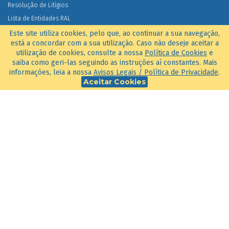
Resolução de Litígios
Lista de Entidades RAL
Serviço de Reclamações
Este site utiliza cookies, pelo que, ao continuar a sua navegação,
está a concordar com a sua utilização. Caso não deseje aceitar a
utilização de cookies, consulte a nossa
Política de Cookies
e
NOTÍCIAS
saiba como geri-las seguindo as instruções aí constantes. Mais
informações, leia a nossa
Avisos Legais / Política de Privacidade
.
100 empresas de confiança
Aceitar Cookies
18 JUL. 2023
Uma iniciativa:
© 2026
Todos os direitos reservados. Ver os
Avisos Legais/Política de Privacidade
e
Política de Cookies
.
um site
Active Media
Pode Usar.