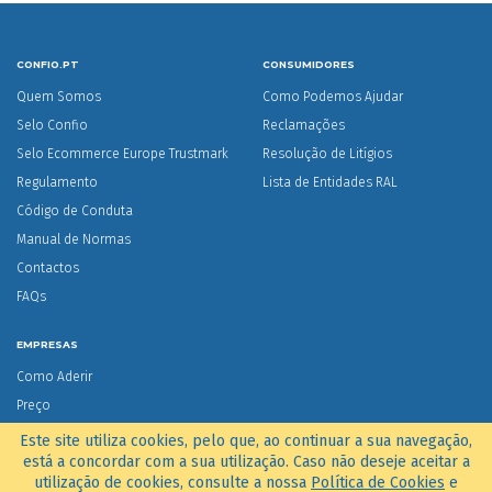
CONFIO.PT
CONSUMIDORES
Quem Somos
Como Podemos Ajudar
Selo Confio
Reclamações
Selo Ecommerce Europe Trustmark
Resolução de Litígios
Regulamento
Lista de Entidades RAL
Código de Conduta
Manual de Normas
Contactos
FAQs
EMPRESAS
Como Aderir
Preço
Lista de Aderentes ao Selo
Este site utiliza cookies, pelo que, ao continuar a sua navegação,
está a concordar com a sua utilização. Caso não deseje aceitar a
Testemunhos
utilização de cookies, consulte a nossa
Política de Cookies
e
Resolução de Litígios