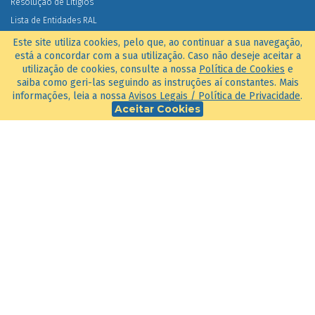
Resolução de Litígios
Lista de Entidades RAL
Serviço de Reclamações
Este site utiliza cookies, pelo que, ao continuar a sua navegação,
está a concordar com a sua utilização. Caso não deseje aceitar a
utilização de cookies, consulte a nossa
Política de Cookies
e
NOTÍCIAS
saiba como geri-las seguindo as instruções aí constantes. Mais
informações, leia a nossa
Avisos Legais / Política de Privacidade
.
100 empresas de confiança
Aceitar Cookies
18 JUL. 2023
Uma iniciativa:
© 2026
Todos os direitos reservados. Ver os
Avisos Legais/Política de Privacidade
e
Política de Cookies
.
um site
Active Media
Pode Usar.