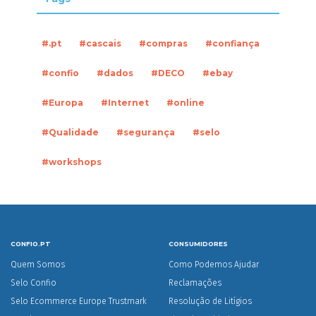
#.pt
#cascais
#compras
#confiança
#confio
#dados
#DECO
#ebay
#Europa
#Internet
#online
#Qualidade
#segurança
#selo
#workshops
CONFIO.PT
CONSUMIDORES
Quem Somos
Como Podemos Ajudar
Selo Confio
Reclamações
Selo Ecommerce Europe Trustmark
Resolução de Litígios