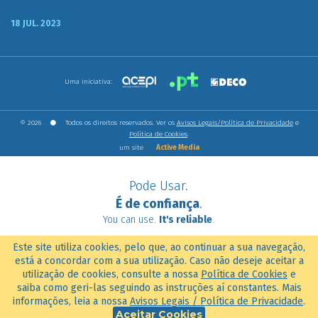
18 JUL. 2023
Uma iniciativa:
© 2026
Todos os direitos reservados. Ver os
Avisos Legais/Política de Privacidade
e
Política de Cookies
.
um site
Active Media
Pode Usar.
É de confiança
.
You can use.
It's reliable
.
Este site utiliza cookies, pelo que, ao continuar a sua navegação,
está a concordar com a sua utilização. Caso não deseje aceitar a
utilização de cookies, consulte a nossa
Política de Cookies
e
saiba como geri-las seguindo as instruções aí constantes. Mais
informações, leia a nossa
Avisos Legais / Política de Privacidade
.
Aceitar Cookies