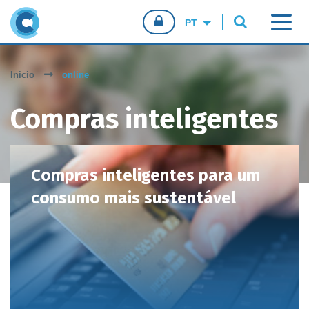
CONFIO.PT
Inicio
online
CONSUMIDORES
Compras inteligentes
EMPRESAS
para um consumo mais
AGENTES DE VENDA
Compras inteligentes para um
sustentável
consumo mais sustentável