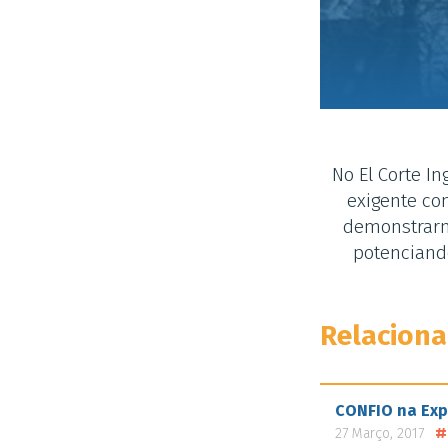
No El Corte I
exigente co
demonstrarm
potenciand
Relacion
CONFIO na Exp
#
27 Março, 2017