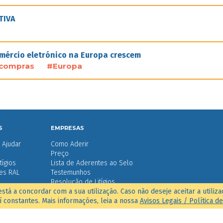
TIVA
omércio eletrónico na Europa crescem
compras
#Europa
S
EMPRESAS
Ajudar
Como Aderir
Preço
tígios
Lista de Aderentes ao Selo
des RAL
Testemunhos
Resolução de Litígios
 está a concordar com a sua utilização. Caso não deseje aceitar a utili
Lista de Entidades RAL
í constantes. Mais informações, leia a nossa
Avisos Legais / Política d
Serviço de Reclamações