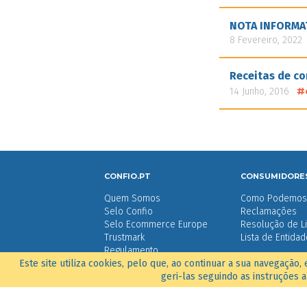
NOTA INFORMA
8 Fevereiro, 2022
Receitas de c
#
14 Junho, 2016
CONFIO.PT
CONSUMIDORE
Quem Somos
Como Podemos 
Selo Confio
Reclamações
Selo Ecommerce Europe
Resolução de Li
Trustmark
Lista de Entida
Regulamento
Este site utiliza cookies, pelo que, ao continuar a sua navegação,
Código de Conduta
geri-las seguindo as instruções a
Manual de Normas
Contactos
FAQs